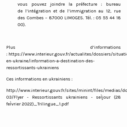
vous pouvez joindre la préfecture
: b
ureau
de
l’
intégration et de
l’
immigration
au
12, rue
des
C
ombes
–
87000 LIMOGES.
Tél. :
05 55 44 18
00).
Plus d’informations
:
https://www.interieur.gouv.fr/actualites/dossiers/situat
en-ukraine/information-a-destination-des-
ressortissants-ukrainiens
Ces informations en ukrainiens :
http://www.interieur.gouv.fr/sites/minint/files/medias
03/Flyer - Ressortissants ukrainiens - seÌjour (28
feÌvrier 2022)_Trilingue_1.pdf