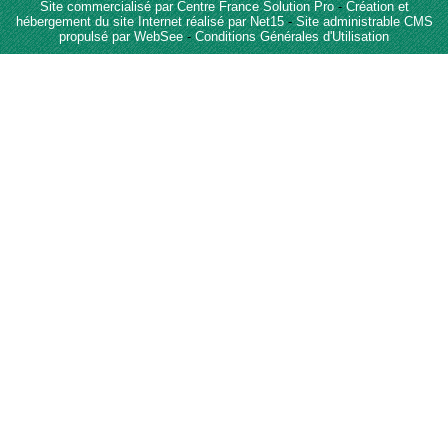
Site commercialisé par Centre France Solution Pro
-
Création et
hébergement du site Internet réalisé par Net15
-
Site administrable CMS
propulsé par WebSee
-
Conditions Générales d'Utilisation