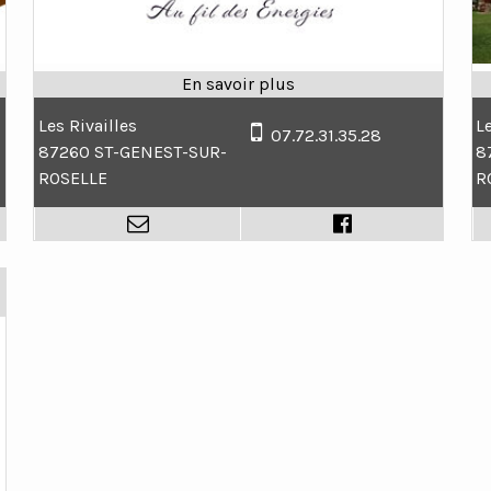
Les Rivailles
L
07.72.31.35.28
87260 ST-GENEST-SUR-
8
ROSELLE
R