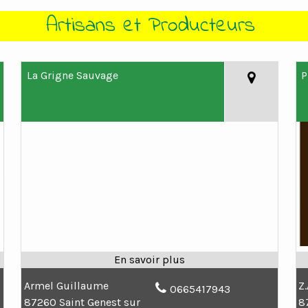
sans et
Producteurs
La Grigne Sauvage
P
Armel Guillaume
Z
0665417943
87260 Saint Genest sur
8