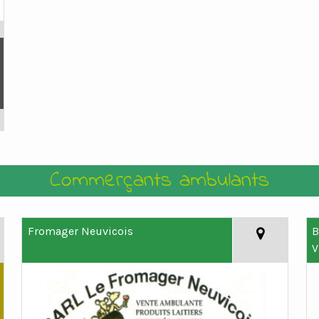
Commerçants ambulants
Fromager Neuvicois
B
V