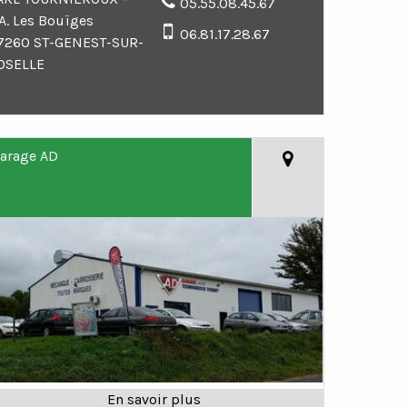
05.55.08.45.67
.A. Les Bouïges
06.81.17.28.67
7260 ST-GENEST-SUR-
OSELLE
arage AD