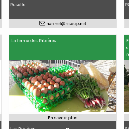
Roselle
R
harmel@riseup.net
La ferme des Ribières
E
c
r
Les Ribières
S