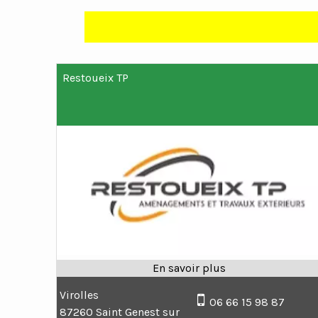
Arti
Restoueix TP
Virolles
06 66 15 98 87
87260 Saint Genest sur