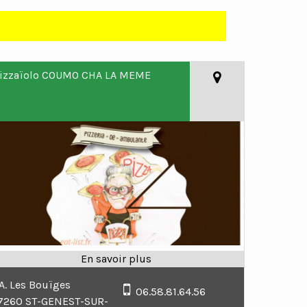
izzaïolo COUMO CHA LA MEME
.A. Les Bouïges
06.58.81.64.56
7260 ST-GENEST-SUR-