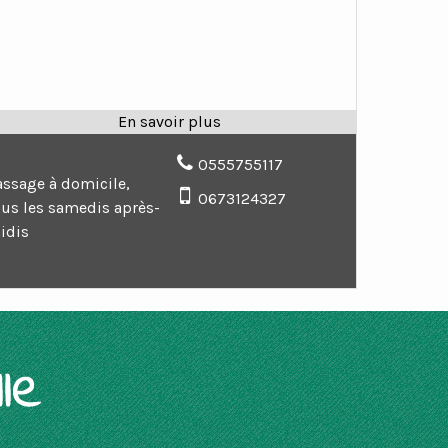
0555755117
assage à domicile,
0673124327
ous les samedis après-
idis