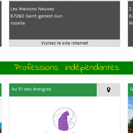
Les Maisons Neuves
Z
87260 Saint-genest-sur-
8
roselle
R
Professions indépendantes
Au fil des énergies
G