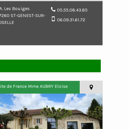
.A. Les Bouïges
05.55.08.43.85
7260 ST-GENEST-SUR-
06.09.31.61.72
OSELLE
ite de France Mme AUBRY Eloïse